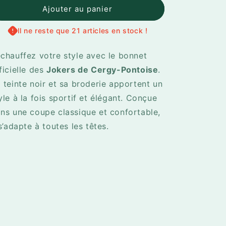
de
de
Ajouter au panier
Bonnet
Bonnet
Noir
Noir
Il ne reste que 21 articles en stock !
&quot;Jokers&quot;
&quot;Jokers&quot;
chauffez votre style avec le bonnet
ficielle des
Jokers de Cergy-Pontoise
.
 teinte noir et sa broderie apportent un
yle à la fois sportif et élégant. Conçue
ns une coupe classique et confortable,
 s’adapte à toutes les têtes.